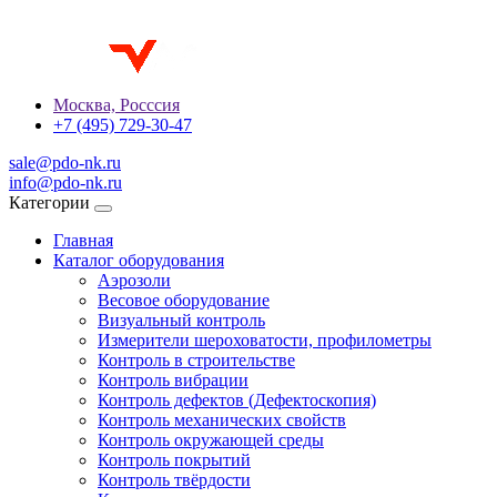
Москва, Росссия
+7 (495) 729-30-47
sale@pdo-nk.ru
info@pdo-nk.ru
Категории
Главная
Каталог оборудования
Аэрозоли
Весовое оборудование
Визуальный контроль
Измерители шероховатости, профилометры
Контроль в строительстве
Контроль вибрации
Контроль дефектов (Дефектоскопия)
Контроль механических свойств
Контроль окружающей среды
Контроль покрытий
Контроль твёрдости