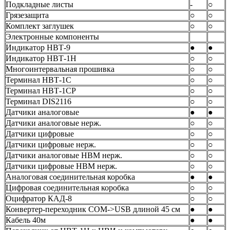
Подкладные листы
-
○
Грязезащита
○
○
Комплект заглушек
○
○
Электронные компоненты
Индикатор НВТ-9
●
●
Индикатор НВТ-1Н
○
○
Многоинтервальная прошивка
○
○
Терминал НВТ-1С
○
○
Терминал НВТ-1СР
○
○
Терминал DIS2116
○
○
Датчики аналоговые
●
●
Датчики аналоговые нерж.
○
○
Датчики цифровые
○
○
Датчики цифровые нерж.
○
○
Датчики аналоговые НВМ нерж.
○
○
Датчики цифровые НВМ нерж.
○
○
Аналоговая соединительная коробка
●
●
Цифровая соединительная коробка
○
○
Оцифратор КАД-8
○
○
Конвертер-переходник COM->USB длиной 45 см
●
●
Кабель 40м
●
●