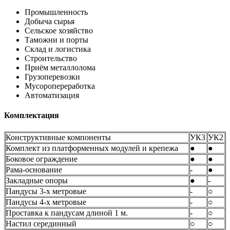
Промышленность
Добыча сырья
Сельское хозяйство
Таможни и порты
Склад и логистика
Строительство
Приём металлолома
Грузоперевозки
Мусоропереработка
Автоматизация
Комплектация
Конструктивные компоненты
УК3
УК2
Комплект из платформенных модулей и крепежа
●
●
Боковое ограждение
●
●
Рама-основание
-
●
Закладные опоры
●
-
Пандусы 3-х метровые
-
○
Пандусы 4-х метровые
-
○
Проставка к пандусам длиной 1 м.
-
○
Настил серединный
○
○