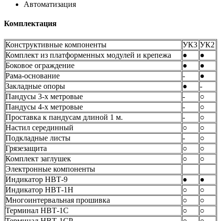
Автоматизация
Комплектация
Конструктивные компоненты
УК3
УК2
Комплект из платформенных модулей и крепежа
●
●
Боковое ограждение
●
●
Рама-основание
-
●
Закладные опоры
●
-
Пандусы 3-х метровые
-
○
Пандусы 4-х метровые
-
○
Проставка к пандусам длиной 1 м.
-
○
Настил серединный
○
○
Подкладные листы
-
○
Грязезащита
○
○
Комплект заглушек
○
○
Электронные компоненты
Индикатор НВТ-9
●
●
Индикатор НВТ-1Н
○
○
Многоинтервальная прошивка
○
○
Терминал НВТ-1С
○
○
Терминал НВТ-1СР
○
○