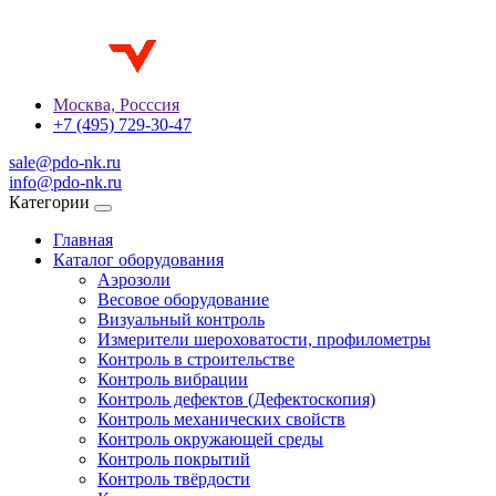
Москва, Росссия
+7 (495) 729-30-47
sale@pdo-nk.ru
info@pdo-nk.ru
Категории
Главная
Каталог оборудования
Аэрозоли
Весовое оборудование
Визуальный контроль
Измерители шероховатости, профилометры
Контроль в строительстве
Контроль вибрации
Контроль дефектов (Дефектоскопия)
Контроль механических свойств
Контроль окружающей среды
Контроль покрытий
Контроль твёрдости