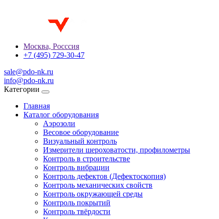
Москва, Росссия
+7 (495) 729-30-47
sale@pdo-nk.ru
info@pdo-nk.ru
Категории
Главная
Каталог оборудования
Аэрозоли
Весовое оборудование
Визуальный контроль
Измерители шероховатости, профилометры
Контроль в строительстве
Контроль вибрации
Контроль дефектов (Дефектоскопия)
Контроль механических свойств
Контроль окружающей среды
Контроль покрытий
Контроль твёрдости