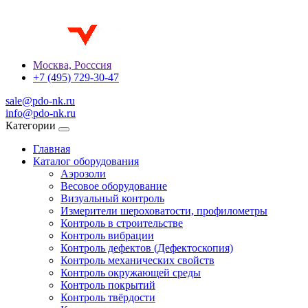
Москва, Росссия
+7 (495) 729-30-47
sale@pdo-nk.ru
info@pdo-nk.ru
Категории
Главная
Каталог оборудования
Аэрозоли
Весовое оборудование
Визуальный контроль
Измерители шероховатости, профилометры
Контроль в строительстве
Контроль вибрации
Контроль дефектов (Дефектоскопия)
Контроль механических свойств
Контроль окружающей среды
Контроль покрытий
Контроль твёрдости