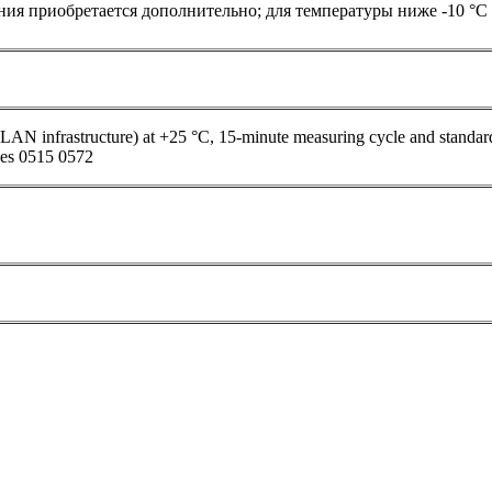
ия приобретается дополнительно; для температуры ниже -10 °C н
s LAN infrastructure) at +25 °C, 15-minute measuring cycle and standa
ies 0515 0572