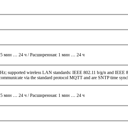
 15 мин … 24 ч / Расширенная: 1 мин … 24 ч
4 GHz; supported wireless LAN standards: IEEE 802.11 b/g/n and IEEE 
ommunicate via the standard protocol MQTT and are SNTP time synch
 15 мин … 24 ч / Расширенная: 1 мин … 24 ч