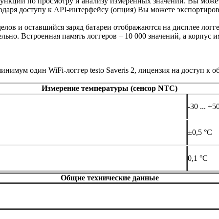
 функции по просмотру и анализу измеренных значений. Вы мож
даря доступу к API-интерфейсу (опция) Вы можете экспортиров
лов и оставшийся заряд батареи отображаются на дисплее логге
ьно. Встроенная память логгеров – 10 000 значений, а корпус име
имум один WiFi-логгер testo Saveris 2, лицензия на доступ к о
Измерение температуры (сенсор NTC)
-30 ... +5
±0,5 °C
0,1 °C
Общие технические данные