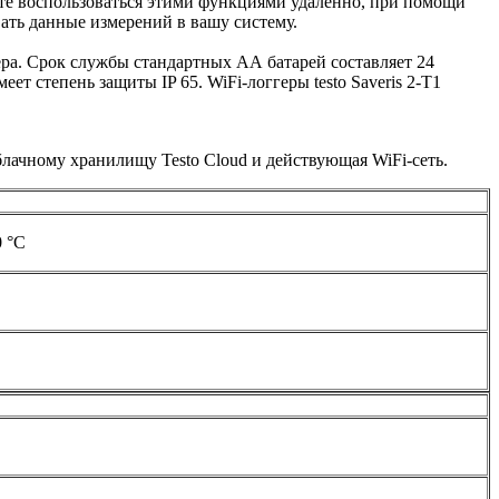
ете воспользоваться этими функциями удаленно, при помощи
ать данные измерений в вашу систему.
ра. Срок службы стандартных АА батарей составляет 24
ет степень защиты IP 65. WiFi-логгеры testo Saveris 2-Т1
блачному хранилищу Testo Cloud и действующая WiFi-сеть.
0 °C