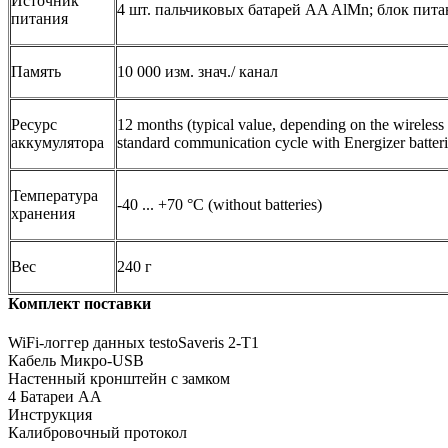
Источник
4 шт. пальчиковых батарей AA AlMn; блок питан
питания
Память
10 000 изм. знач./ канал
Ресурс
12 months (typical value, depending on the wireles
аккумулятора
standard communication cycle with Energizer batter
Температура
-40 ... +70 °C (without batteries)
хранения
Вес
240 г
Комплект поставки
WiFi-логгер данных testoSaveris 2-Т1
Кабель Микро-USB
Настенный кронштейн с замком
4 Батареи АА
Инструкция
Калибровочный протокол