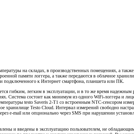
 температуры на складах, в производственных помещениях, а так
роенной памяти логгера, а также передаются в облачное хранил
и подключенного к Интернет смартфона, планшета или ПК.
вляется гибким, легким в эксплуатации, и в то же время надежн
ях. Система состоит как минимум из одного WiFi-логгера и лиц
мпературы testo Saveris 2-Т1 со встроенным NTC-сенсором измер
е хранилище Testo Cloud. Интервал измерений свободно настраив
рез e-mail или опционально через SMS при нарушении установ
тановлены и введены в эксплуатацию пользователем, не обладаю