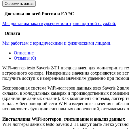
Оформить заказ
Доставка по всей России и ЕАЭС
Мы доставим заказ курьером или транспортной службой.
Оплата
Мы работаем с юридическими и физическими лицами.
Описание
Отзывы (0)
WiFi-логгер testo Saveris 2-T1 предназначен для мониторинга
встроенного сенсора. Измеренные значения сохраняются во вст
получить доступ к измеренным значениям удаленно при помощ
Беспроводная система WiFi-логгеров данных testo Saveris 2 я
складах, в холодильных камерах и производственных помещени
(хранилище данных онлайн). Как компонент системы, логгер те
каналам беспроводной сети WiFi измеренные значения в облачно
использовать функцию сигнальных оповещений, отсылаемых че
Инсталляция WiFi-логгеров, считывание и анализ данных
WiFi-логгеры данных testo Saveris 2-Т1 могут быть легко ус