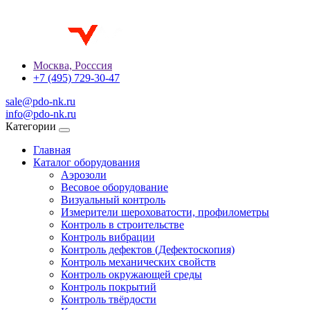
Москва, Росссия
+7 (495) 729-30-47
sale@pdo-nk.ru
info@pdo-nk.ru
Категории
Главная
Каталог оборудования
Аэрозоли
Весовое оборудование
Визуальный контроль
Измерители шероховатости, профилометры
Контроль в строительстве
Контроль вибрации
Контроль дефектов (Дефектоскопия)
Контроль механических свойств
Контроль окружающей среды
Контроль покрытий
Контроль твёрдости