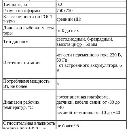
Точность, кг
0,2
Размер платформы
750x750
Класс точности по ГОСТ
средний (III)
29329
Диапазон выборки массы
от 0 до max
тары
светодиодный, 6-разрядный,
Тип дисплея
высота цифр - 50 мм
-от сети переменного тока 220 В,
50 Гц
Источник питания
- от встроенного аккумулятора, 6
В
Потребляемя мощность,
5
Вт, не более
грузоприемная платформа,
Диапазон рабочих
датчики, кабели связи: от -30 до
температур, °C
+40
весовой терминал: от -10 до +40
Относительная влажность
не более 95
воздуха при +35°C, %