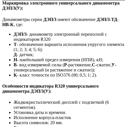
Маркировка электронного универсального динамометра
ДЭП/3(У):
Динамометры серии
ДЭП/3
имеют обозначение
ДЭП/3-ТД-
НВ-К
, где:
ДЭП/3
- динамометр электронный переносной с
индикатором R320
Т
- обозначение варианта исполнения упругого элемента
(1; 2; 3; 4; 5; 6);
Д
- датчик;
Н
- наибольший предел измерения (НПИ), кН;
В
- вид измеряемой силы (
Р
-растяжение,
С
-сжатие,
У
-
универсальный (и растяжение и сжатие));
К
- класс точности по ISO376 (00; 0,5; 1; 2).
Особенности индикатора R320 универсального
динамометра ДЭП/3(У):
Жидкокристаллический дисплей с подсветкой (6
сегментов).
Установка даты и времени.
Исполнение корпуса-пластик
Высота символов: 20 мм.