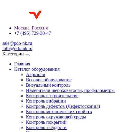
Москва, Росссия
+7 (495) 729-30-47
sale@pdo-nk.ru
info@pdo-nk.ru
Категории
Главная
Каталог оборудования
Аэрозоли
Весовое оборудование
Визуальный контроль
Измерители шероховатости, профилометры
Контроль в строительстве
Контроль вибрации
Контроль дефектов (Дефектоскопия)
Контроль механических свойств
Контроль окружающей среды
Контроль покрытий
Контроль твёрдости