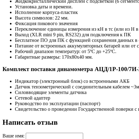
Жидкокристаллический дисплей с подсветкой (6 сегменто
Установка даты и времени.
Исполнение корпуса-пластик
Высота символов: 22 мм.
Фиксация пикового значения
Переключение единицы измерения из кН в тс (или из Н в 
Выход (XLR mini 9 pin, RS232) для подключения к ПК
Бесплатное ПО для ПК с функцией сохранения данных в 
Питание от встроенных аккумуляторных батарей или от 
Рабочий диапазон температур: от 5ºС до +25ºС.
Габаритные размеры: 170х80х40 мм.
Комплект поставки динамометра АЦД/1Р-100/7И-
Индикатор (электронный блок) со встроенными АКБ
Датчик тензометрический с соединительным кабелем ~3
Силовводящие элементы датчика
Сетевой адаптер
Руководство по эксплуатации (паспорт)
Свидетельство о проведении Государственной поверки с
Написать отзыв
Ваше имя: