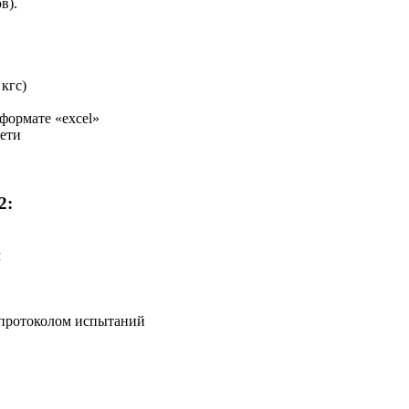
в).
кгс)
формате «excel»
сети
2:
м
 протоколом испытаний