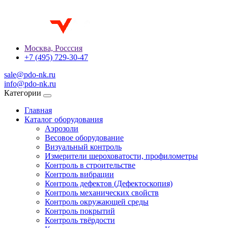
Москва, Росссия
+7 (495) 729-30-47
sale@pdo-nk.ru
info@pdo-nk.ru
Категории
Главная
Каталог оборудования
Аэрозоли
Весовое оборудование
Визуальный контроль
Измерители шероховатости, профилометры
Контроль в строительстве
Контроль вибрации
Контроль дефектов (Дефектоскопия)
Контроль механических свойств
Контроль окружающей среды
Контроль покрытий
Контроль твёрдости