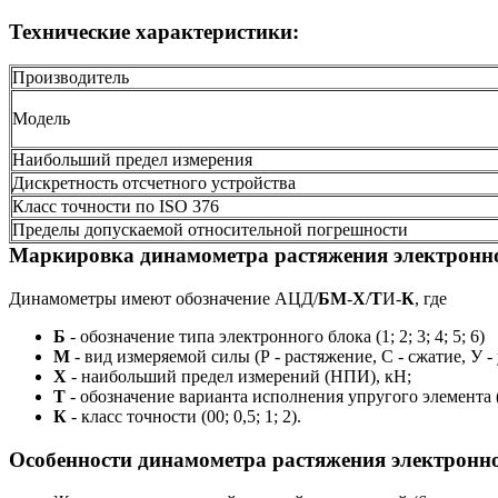
Технические характеристики:
Производитель
Модель
Наибольший предел измерения
Дискретность отсчетного устройства
Класс точности по ISO 376
Пределы допускаемой относительной погрешности
Маркировка динамометра растяжения электронно
Динамометры имеют обозначение АЦД/
БМ
-
Х
/
Т
И-
К
, где
Б
- обозначение типа электронного блока (1; 2; 3; 4; 5; 6)
М
- вид измеряемой силы (Р - растяжение, C - сжатие, У 
Х
- наибольший предел измерений (НПИ), кН;
Т
- обозначение варианта исполнения упругого элемента (1; 2
К
- класс точности (00; 0,5; 1; 2).
Особенности динамометра растяжения электронно