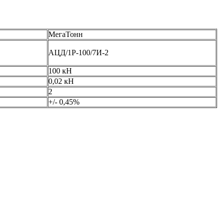
МегаТонн
АЦД/1Р-100/7И-2
100 кН
0,02 кН
2
+/- 0,45%