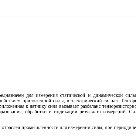
едназначен для измерения статической и динамической силы
действием приложенной силы, в электрический сигнал. Тензор
ложенная к датчику сила вызывает разбаланс тензорезисторног
бразования, обработки и индикации результата измерений. С
отраслей промышленности для измерений силы, при периодичес