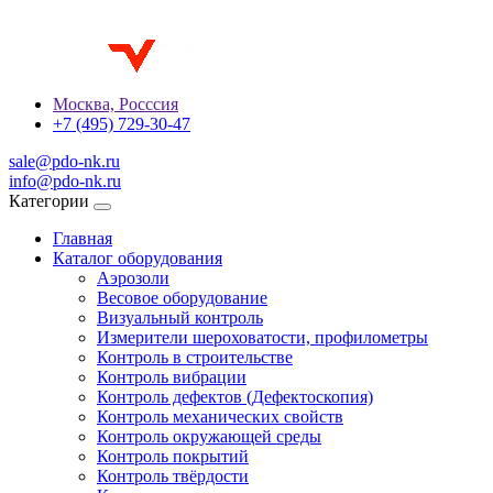
Москва, Росссия
+7 (495) 729-30-47
sale@pdo-nk.ru
info@pdo-nk.ru
Категории
Главная
Каталог оборудования
Аэрозоли
Весовое оборудование
Визуальный контроль
Измерители шероховатости, профилометры
Контроль в строительстве
Контроль вибрации
Контроль дефектов (Дефектоскопия)
Контроль механических свойств
Контроль окружающей среды
Контроль покрытий
Контроль твёрдости