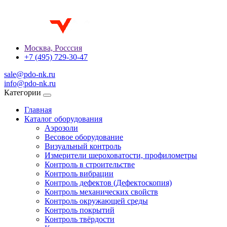
Москва, Росссия
+7 (495) 729-30-47
sale@pdo-nk.ru
info@pdo-nk.ru
Категории
Главная
Каталог оборудования
Аэрозоли
Весовое оборудование
Визуальный контроль
Измерители шероховатости, профилометры
Контроль в строительстве
Контроль вибрации
Контроль дефектов (Дефектоскопия)
Контроль механических свойств
Контроль окружающей среды
Контроль покрытий
Контроль твёрдости