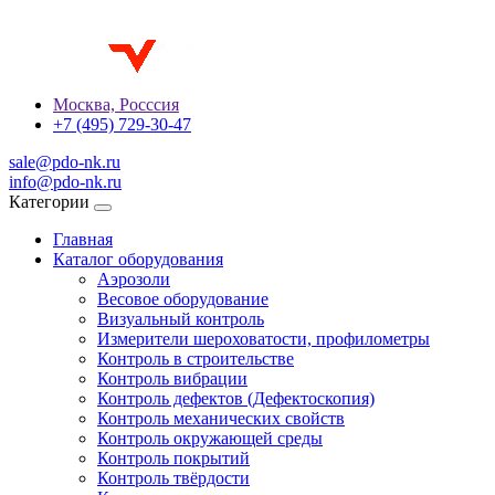
Москва, Росссия
+7 (495) 729-30-47
sale@pdo-nk.ru
info@pdo-nk.ru
Категории
Главная
Каталог оборудования
Аэрозоли
Весовое оборудование
Визуальный контроль
Измерители шероховатости, профилометры
Контроль в строительстве
Контроль вибрации
Контроль дефектов (Дефектоскопия)
Контроль механических свойств
Контроль окружающей среды
Контроль покрытий
Контроль твёрдости