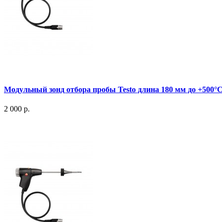
Модульный зонд отбора пробы Testo длина 180 мм до +500°
2 000 р.