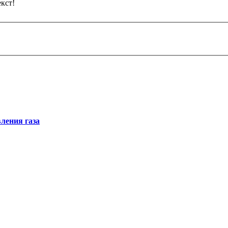
кст!
ления газа