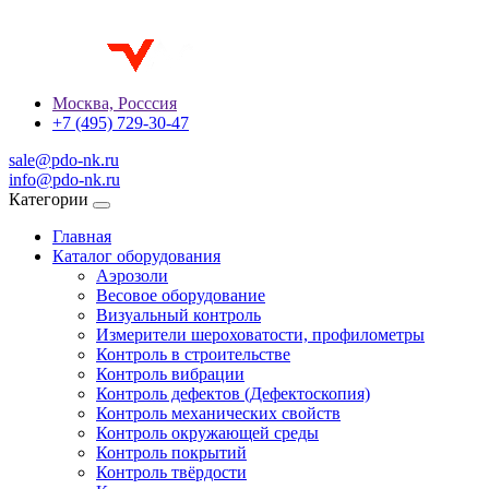
Москва, Росссия
+7 (495) 729-30-47
sale@pdo-nk.ru
info@pdo-nk.ru
Категории
Главная
Каталог оборудования
Аэрозоли
Весовое оборудование
Визуальный контроль
Измерители шероховатости, профилометры
Контроль в строительстве
Контроль вибрации
Контроль дефектов (Дефектоскопия)
Контроль механических свойств
Контроль окружающей среды
Контроль покрытий
Контроль твёрдости