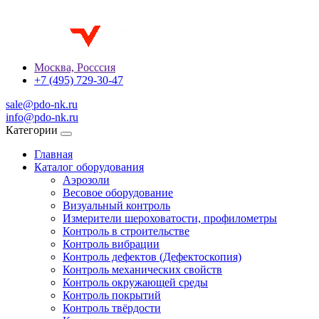
Москва, Росссия
+7 (495) 729-30-47
sale@pdo-nk.ru
info@pdo-nk.ru
Категории
Главная
Каталог оборудования
Аэрозоли
Весовое оборудование
Визуальный контроль
Измерители шероховатости, профилометры
Контроль в строительстве
Контроль вибрации
Контроль дефектов (Дефектоскопия)
Контроль механических свойств
Контроль окружающей среды
Контроль покрытий
Контроль твёрдости