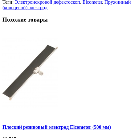
Теги:
Электроискровой дефектоскоп
,
Elcometer
,
Пружинный
(кольцевой) электрод
Похожие товары
Плоский резиновый электрод Elcometer (500 мм)