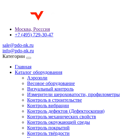
Москва, Росссия
+7 (495) 729-30-47
sale@pdo-nk.ru
info@pdo-nk.ru
Категории
Главная
Каталог оборудования
Аэрозоли
Весовое оборудование
Визуальный контроль
Измерители шероховатости, профилометры
Контроль в строительстве
Контроль вибрации
Контроль дефектов (Дефектоскопия)
Контроль механических свойств
Контроль окружающей среды
Контроль покрытий
Контроль твёрдости