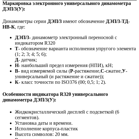
Маркировка электронного универсального динамометра
ДЭП/3(У):
Динамометры серии
ДЭП/3
имеют обозначение
ДЭП/3-ТД-
НВ-К
, где:
ДЭП/3
- динамометр электронный переносной с
индикатором R320
Т
- обозначение варианта исполнения упругого элемента
(1; 2; 3; 4; 5; 6);
Д
- датчик;
Н
- наибольший предел измерения (НПИ), кН;
В
- вид измеряемой силы (
Р
-растяжение,
С
-сжатие,
У
-
универсальный (и растяжение и сжатие));
К
- класс точности по ISO376 (00; 0,5; 1; 2).
Особенности индикатора R320 универсального
динамометра ДЭП/3(У):
Жидкокристаллический дисплей с подсветкой (6
сегментов).
Установка даты и времени.
Исполнение корпуса-пластик
Высота символов: 20 мм.