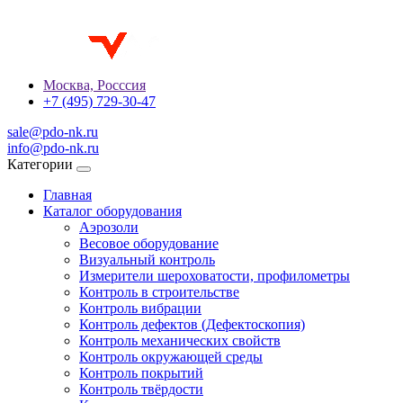
Москва, Росссия
+7 (495) 729-30-47
sale@pdo-nk.ru
info@pdo-nk.ru
Категории
Главная
Каталог оборудования
Аэрозоли
Весовое оборудование
Визуальный контроль
Измерители шероховатости, профилометры
Контроль в строительстве
Контроль вибрации
Контроль дефектов (Дефектоскопия)
Контроль механических свойств
Контроль окружающей среды
Контроль покрытий
Контроль твёрдости