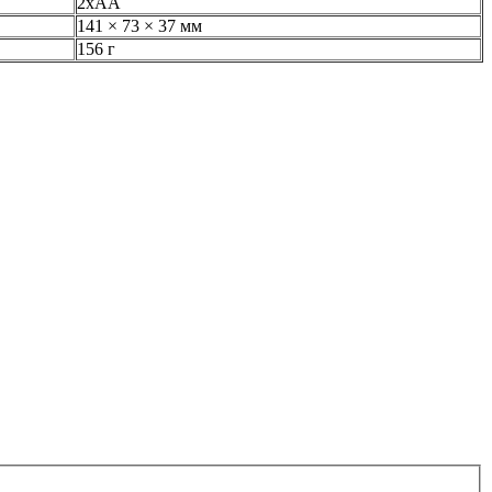
2хАА
141 × 73 × 37 мм
156 г