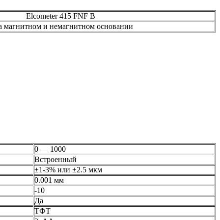
Elcometer 415 FNF B
а магнитном и немагнитном основании
0 — 1000
Встроенный
±1-3% или ±2.5 мкм
0.001 мм
-10
Да
ТФТ