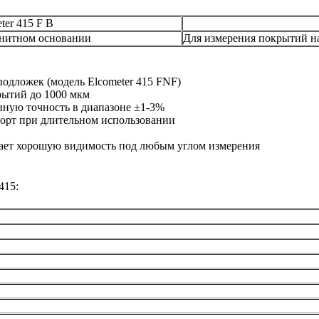
ter 415 F B
гнитном основании
Для измерения покрытий н
одложек (модель Elcometer 415 FNF)
рытий до 1000 мкм
нную точность в диапазоне ±1-3%
орт при длительном использовании
ает хорошую видимость под любым углом измерения
415: