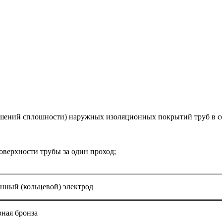
шений сплошности) наружных изоляционных покрытий труб в сост
оверхности трубы за один проход;
ный (кольцевой) электрод
ная бронза