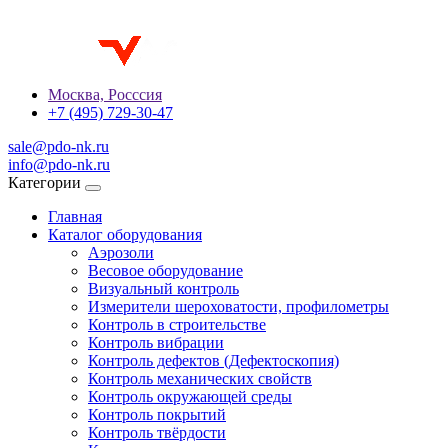
Москва, Росссия
+7 (495) 729-30-47
sale@pdo-nk.ru
info@pdo-nk.ru
Категории
Главная
Каталог оборудования
Аэрозоли
Весовое оборудование
Визуальный контроль
Измерители шероховатости, профилометры
Контроль в строительстве
Контроль вибрации
Контроль дефектов (Дефектоскопия)
Контроль механических свойств
Контроль окружающей среды
Контроль покрытий
Контроль твёрдости