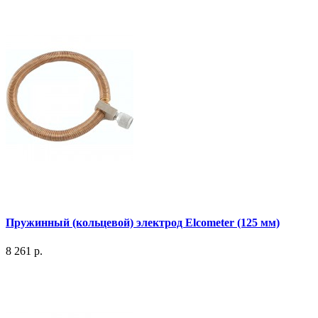
Пружинный (кольцевой) электрод Elcometer (125 мм)
8 261 р.