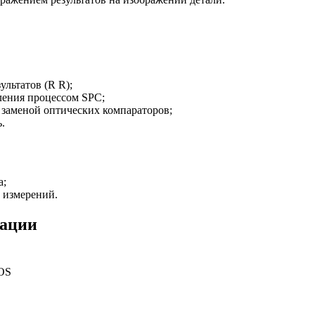
льтатов (R R);
ления процессом SPC;
заменой оптических компараторов;
.
а;
 измерений.
тации
OS