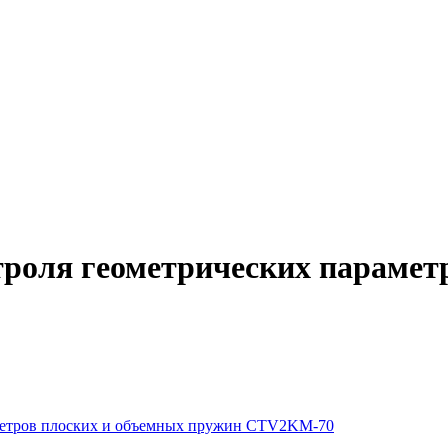
троля геометрических парамет
аметров плоских и объемных пружин CTV2KM-70