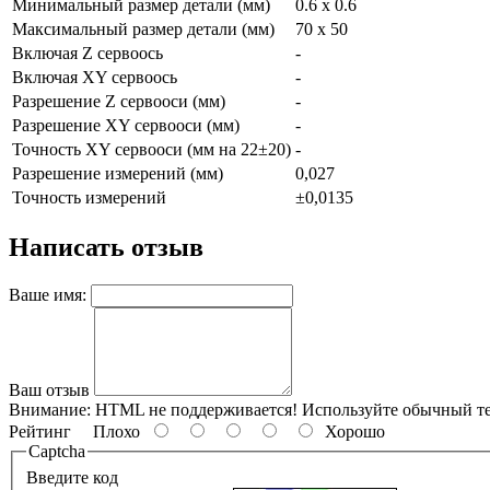
Минимальный размер детали (мм)
0.6 x 0.6
Максимальный размер детали (мм)
70 x 50
Включая Z сервоось
-
Включая XY сервоось
-
Разрешение Z сервооси (мм)
-
Разрешение XY сервооси (мм)
-
Точность XY сервооси (мм на 22±20)
-
Разрешение измерений (мм)
0,027
Точность измерений
±0,0135
Написать отзыв
Ваше имя:
Ваш отзыв
Внимание:
HTML не поддерживается! Используйте обычный те
Рейтинг
Плохо
Хорошо
Captcha
Введите код