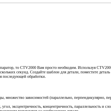
мпаратор, то CTV2000 Вам просто необходим. Используя CTV200
скольких секунд. Создайте шаблон для детали, поместите деталь
ля последующей обработки.
, множество зависимостей (параллельно, перпендикулярно, пере
с, угол, эксцентричность, концентричность, параллельность и 
ражением результатов на изображении детали.