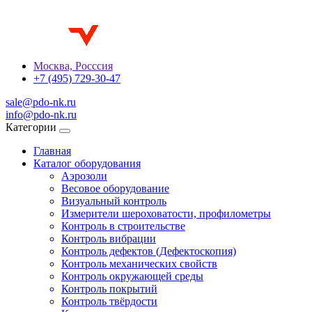
Москва, Росссия
+7 (495) 729-30-47
sale@pdo-nk.ru
info@pdo-nk.ru
Категории
Главная
Каталог оборудования
Аэрозоли
Весовое оборудование
Визуальный контроль
Измерители шероховатости, профилометры
Контроль в строительстве
Контроль вибрации
Контроль дефектов (Дефектоскопия)
Контроль механических свойств
Контроль окружающей среды
Контроль покрытий
Контроль твёрдости